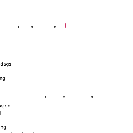
Bog
Nyheder
Kontakt
 dags
ing
ing
Bog
Nyheder
Kontakt
ejde
d
ing