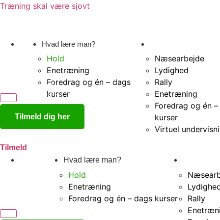
Træning skal være sjovt
Om
Hvad lære man?
Undervisning
mig
Hold
Næsearbejde
Enetræning
Lydighed
Foredrag og én – dags
Rally
Ring til mig på
kurser
Enetræning
+45 40 55 97 88
Foredrag og én –
Tilmeld dig her
kurser
Virtuel undervisn
Tilmeld
Om mig
Hvad lære man?
Undervisn
Hold
Næsearb
Enetræning
Lydighe
Foredrag og én – dags kurser
Rally
Ring til mig på
Enetræn
+45 40 55 97 88