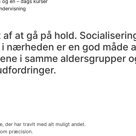
 og én – dags kurser
undervisning
f at gå på hold. Socialisering
i nærheden er en god måde at 
ene i samme aldersgrupper og
dfordringer.
 der har travlt med alt muligt andet.
r om præcision.