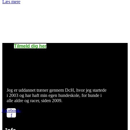
Læs mere
Skal du være med?
Tilmelding
Tilmeld dig her
Jeg er uddannet træner gennem DcH, hvor jeg startede
i 2003 og har haft min egen hundeskole, for hunde i
alle aldre og racer, siden 2009.
Facebook-
f
Info