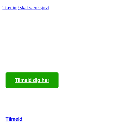
Træning skal være sjovt
Ring til mig på
+45 40 55 97 88
Tilmeld dig her
Tilmeld