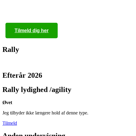
Ring til mig på
+45 40 55 97 88
Tilmeld dig her
Rally
Efterår 2026
Rally lydighed /agility
Øvet
Jeg tilbyder ikke længere hold af denne type.
Tilmeld
Anden undervisning